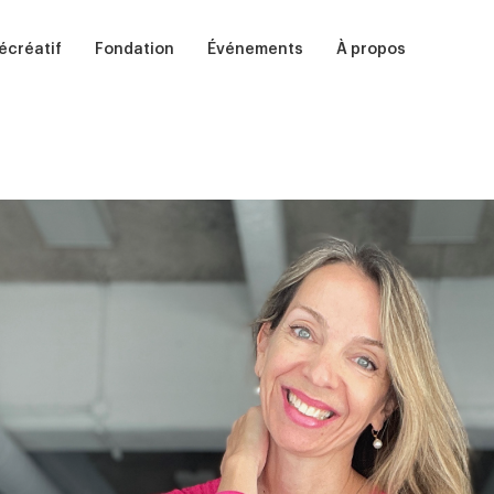
écréatif
Fondation
Événements
À propos
dultes
Soutenir
Auditions
Notre école
nfants
Participer
Ballet, Barre et Bulles
Équipes
in
amp de jour
Commanditer
Casse-Noisette
Nos diplômé·e·s
Présentation
Centenaire de Ludmilla Chiriaeff
Studios et résidenc
Remerciements
Fêtes d'enfants
Bibliothèque de la 
Guide d'admission 2026
Petits pas de danse
Partenaires
Prix Ludmilla
Médias