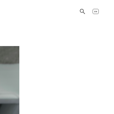
EN
es
danse