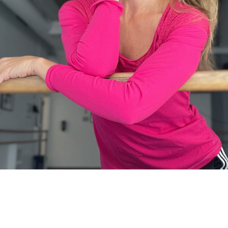
Soirée-bénéfice
Carrières
Spectacles
Solo 2026
Corps de ballet 2026
Galerie photo