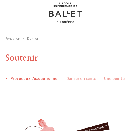
Skip
Skip
to
to
content
navigation
Fondation
>
Donner
Formation professionnelle
Soutenir
Récréatif
Fondation
Provoquez L'exceptionnel
Danser en santé
Une pointe à la
Événements
À propos
Donner