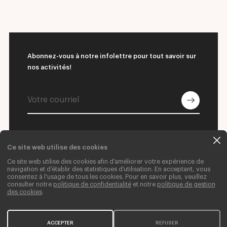
Abonnez-vous à notre infolettre pour tout savoir sur
nos activités!
Ce site web utilise des cookies
© 2026 L'École supérieure de ballet du Québec
Ce site web utilise des cookies afin d’améliorer votre expérience de
navigation et d’établir des statistiques d’utilisation. En acceptant, vous
Nous joindre
Donner
Carrières
consentez à l'usage de tous les cookies. Pour en savoir plus, veuillez
consulter notre
politique de confidentialité
et notre
politique de gestion
Crédits web
des cookies
.
ACCEPTER
REFUSER