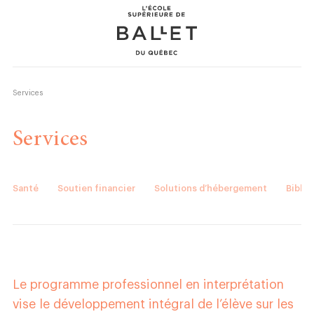
Skip
Skip
to
to
content
navigation
Services
Formation professionnelle
Services
Récréatif
Fondation
Santé
Soutien financier
Solutions d’hébergement
Bibli
Événements
À propos
Le programme professionnel en interprétation
Donner
vise le développement intégral de l’élève sur les