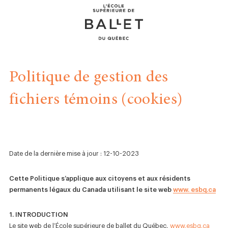
Skip
Skip
to
to
content
navigation
Politique de gestion des
Formation professionnelle
fichiers témoins (cookies)
Récréatif
Fondation
Date de la dernière mise à jour : 12-10-2023
Événements
Cette Politique s’applique aux citoyens et aux résidents
À propos
permanents légaux du Canada utilisant le site web
www. esbq.ca
Donner
1. INTRODUCTION
Le site web de l’École supérieure de ballet du Québec,
www.esbq.ca