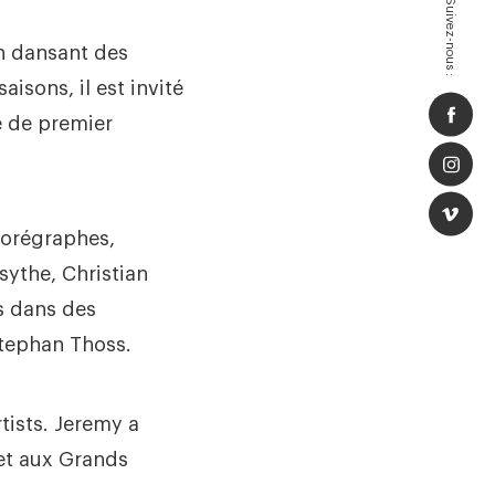
Suivez-nous :
en dansant des
isons, il est invité
e de premier
horégraphes,
sythe, Christian
es dans des
Stephan Thoss.
tists. Jeremy a
let aux Grands