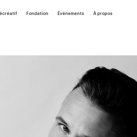
écréatif
Fondation
Événements
À propos
dultes
Soutenir
Auditions
Notre école
nfants
Participer
Ballet, Barre et Bulles
Équipes
in
amp de jour
Commanditer
Casse-Noisette
Nos diplômé·e·s
Présentation
Centenaire de Ludmilla Chiriaeff
Studios et résidenc
Remerciements
Fêtes d'enfants
Bibliothèque de la 
Guide d'admission 2026
Petits pas de danse
Partenaires
Prix Ludmilla
Médias