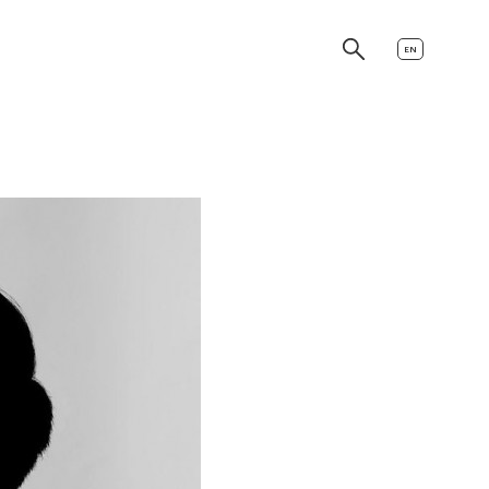
EN
es
danse