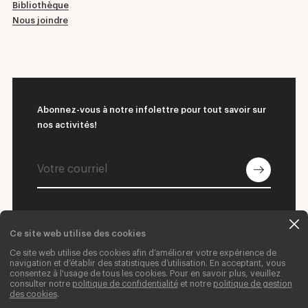
Bibliothèque
Nous joindre
Abonnez-vous à notre infolettre pour tout savoir sur
nos activités!
Ce site web utilise des cookies
© 2026 L'École supérieure de ballet du Québec
Ce site web utilise des cookies afin d’améliorer votre expérience de
navigation et d’établir des statistiques d’utilisation. En acceptant, vous
Nous joindre
Donner
Carrières
consentez à l'usage de tous les cookies. Pour en savoir plus, veuillez
consulter notre
politique de confidentialité
et notre
politique de gestion
Crédits web
des cookies
.