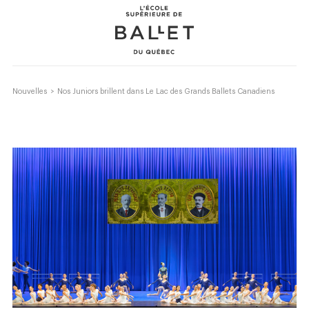
Skip
Skip
to
to
content
navigation
Nouvelles
>
Nos Juniors brillent dans Le Lac des Grands Ballets Canadiens
Formation professionnelle
Récréatif
Fondation
Événements
À propos
Donner